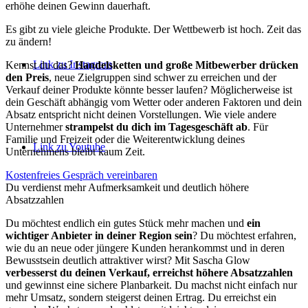
erhöhe deinen Gewinn dauerhaft.
Es gibt zu viele gleiche Produkte. Der Wettbewerb ist hoch. Zeit das
zu ändern!
Link zu Instagram
Kennst du das?
Handelsketten und große Mitbewerber drücken
den Preis
, neue Zielgruppen sind schwer zu erreichen und der
Verkauf deiner Produkte könnte besser laufen? Möglicherweise ist
dein Geschäft abhängig vom Wetter oder anderen Faktoren und dein
Absatz entspricht nicht deinen Vorstellungen. Wie viele andere
Unternehmer
strampelst du dich im Tagesgeschäft ab
. Für
Familie und Freizeit oder die Weiterentwicklung deines
Link zu Youtube
Unternehmens bleibt kaum Zeit.
Kostenfreies Gespräch vereinbaren
Du verdienst mehr Aufmerksamkeit und deutlich höhere
Absatzzahlen
Du möchtest endlich ein gutes Stück mehr machen und
ein
wichtiger Anbieter in deiner Region sein
? Du möchtest erfahren,
wie du an neue oder jüngere Kunden herankommst und in deren
Bewusstsein deutlich attraktiver wirst? Mit Sascha Glow
verbesserst du deinen Verkauf, erreichst höhere Absatzzahlen
und gewinnst eine sichere Planbarkeit. Du machst nicht einfach nur
mehr Umsatz, sondern steigerst deinen Ertrag. Du erreichst ein