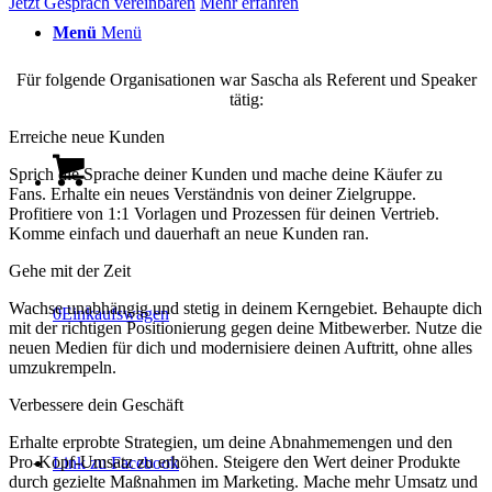
Jetzt Gespräch vereinbaren
Mehr erfahren
Menü
Menü
Für folgende Organisationen war Sascha als Referent und Speaker
tätig:
Erreiche neue Kunden
Sprich die Sprache deiner Kunden und mache deine Käufer zu
Fans. Erhalte ein neues Verständnis von deiner Zielgruppe.
Profitiere von 1:1 Vorlagen und Prozessen für deinen Vertrieb.
Komme einfach und dauerhaft an neue Kunden ran.
Gehe mit der Zeit
Wachse unabhängig und stetig in deinem Kerngebiet. Behaupte dich
0
Einkaufswagen
mit der richtigen Positionierung gegen deine Mitbewerber. Nutze die
neuen Medien für dich und modernisiere deinen Auftritt, ohne alles
umzukrempeln.
Verbessere dein Geschäft
Erhalte erprobte Strategien, um deine Abnahmemengen und den
Pro-Kopf-Umsatz zu erhöhen. Steigere den Wert deiner Produkte
Link zu Facebook
durch gezielte Maßnahmen im Marketing. Mache mehr Umsatz und