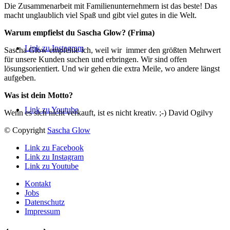
Die Zusammenarbeit mit Familienunternehmern ist das beste! Das
macht unglaublich viel Spaß und gibt viel gutes in die Welt.
Warum empfielst du Sascha Glow? (Frima)
Link zu Instagram
Sascha Glow empfehle ich, weil wir immer den größten Mehrwert
für unsere Kunden suchen und erbringen. Wir sind offen
lösungsorientiert. Und wir gehen die extra Meile, wo andere längst
aufgeben.
Was ist dein Motto?
Link zu Youtube
Wenn es sich nicht verkauft, ist es nicht kreativ. ;-) David Ogilvy
© Copyright
Sascha Glow
Link zu Facebook
Link zu Instagram
Link zu Youtube
Kontakt
Jobs
Datenschutz
Impressum