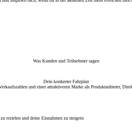
nd inspiriert dich, wenn du in der aktuellen Zeit mehr erreichen möcht
Was Kunden und Teilnehmer sagen
Dein konkreter Fahrplan
rkaufszahlen und einer attraktiveren Marke als Produktanbieter, Direk
 zu erzielen und deine Einnahmen zu steigern