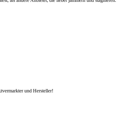
est, als andere Anbieter, die lieber jammern und stagnieren.
tvermarkter und Hersteller!